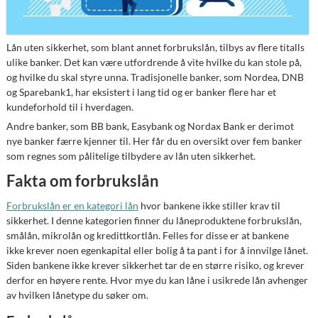
Lån uten sikkerhet, som blant annet forbrukslån, tilbys av flere titalls
ulike banker. Det kan være utfordrende å vite hvilke du kan stole på,
og hvilke du skal styre unna. Tradisjonelle banker, som Nordea, DNB
og Sparebank1, har eksistert i lang tid og er banker flere har et
kundeforhold til i hverdagen.
Andre banker, som BB bank, Easybank og Nordax Bank er derimot
nye banker færre kjenner til. Her får du en oversikt over fem banker
som regnes som pålitelige tilbydere av lån uten sikkerhet.
Fakta om forbrukslån
Forbrukslån er en kategori lån
hvor bankene ikke stiller krav til
sikkerhet. I denne kategorien finner du låneproduktene forbrukslån,
smålån, mikrolån og kredittkortlån. Felles for disse er at bankene
ikke krever noen egenkapital eller bolig å ta pant i for å innvilge lånet.
Siden bankene ikke krever sikkerhet tar de en større risiko, og krever
derfor en høyere rente. Hvor mye du kan låne i usikrede lån avhenger
av hvilken lånetype du søker om.