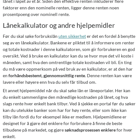
lånet i løpet av et år. Siden den effektive renten inkluderer flere
faktorer enn den nominelle renten, ligger denne renten noen
prosentpoeng over nominell rente.
Lånekalkulator og andre hjelpemidler
Før du skal søke forbrukslån
uten sikkerhet
er det en fordel å benytte
seg av en lånekalkulator. Bankene er pliktet til å informere om renter
og totale kostnader i denne kalkulatoren, som gir forbrukeren en god
oversikt. Ved å bruke en kalkulator kan du se hvor mye det vil koste i
måneden, samt hva den omtrentlige totale kostnaden vil bli. En ting
du må være oppmerksom på ved bruk av en kalkulator, er at den har
en
forhåndsbestemt, gjennomsnittlig rente
. Denne renten kan være
lavere eller høyere enn hva du selv får tilbud om.
Et annet hjelpemiddel når du skal søke lån er låneportaler. Her kan
du enkelt sammenligne den månedlige kostnaden på lånet, og hva
slags rente hver enkelt bank tilbyr. Ved å sjekke en portal før du søker
kan du utelukke banker som har for høy rente, eller som ikke kan
tilby lån fordi du for eksempel ikke er medlem. Hjelpemidlene er
designet for å gjøre det enklere for forbrukere å finne de beste
tilbudene på markedet, og gjøre
søknadsprosessen enklere
for hver
enkelt.