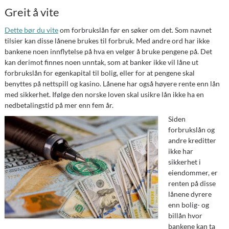
Greit å vite
Dette bør du vite
om forbrukslån før en søker om det. Som navnet
tilsier kan disse lånene brukes til forbruk. Med andre ord har ikke
bankene noen innflytelse på hva en velger å bruke pengene på. Det
kan derimot finnes noen unntak, som at banker ikke vil låne ut
forbrukslån for egenkapital til bolig, eller for at pengene skal
benyttes på nettspill og kasino. Lånene har også høyere rente enn lån
med sikkerhet. Ifølge den norske loven skal usikre lån ikke ha en
nedbetalingstid på mer enn fem år.
Siden
forbrukslån og
andre kreditter
ikke har
sikkerhet i
eiendommer, er
renten på disse
lånene dyrere
enn bolig- og
billån hvor
bankene kan ta