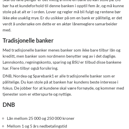
bør ha et kundeforhold til denne banken i opptil fem år, og må kunne
stole på at alt er i orden. Lover og regler må bli fulgt og rentene bør
ikke øke usaklig mye. Er du usikker på om en bank er pålitelig, er det
verdt å undersøke om dette er en aktør lånemeglere samarbeider
med.
Tradisjonelle banker
Med tradisjonelle banker menes banker som ikke bare tilbyr lån og
kreditt, men banker som nordmenn benytter seg av i det daglige.
Lønnskonto, regningskonto, sparing og BSU er tilbud disse bankene
har. Flere tilbyr også forsikring.
DNB, Nordea og Sparebank1 er alle tradisjonelle banker som er
pålitelige. Du kan stole på at banken har kundens beste interesse i
fokus. De jobber for at kundene skal være fornøyde, og kommer med
tjenester som er etterspurte og nyttige.
DNB
Lån mellom 25 000 og 250 000 kroner
Mellom 1 og 5 års nedbetalingstid