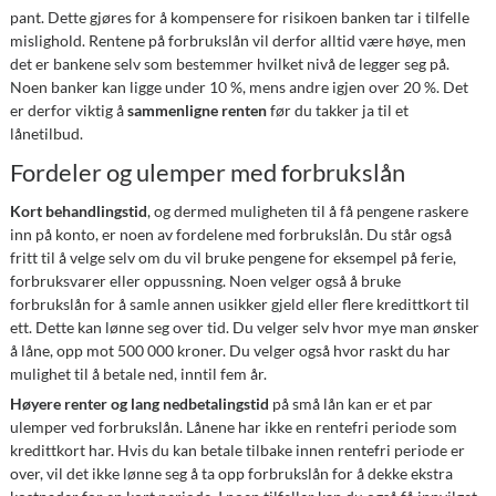
pant. Dette gjøres for å kompensere for risikoen banken tar i tilfelle
mislighold. Rentene på forbrukslån vil derfor alltid være høye, men
det er bankene selv som bestemmer hvilket nivå de legger seg på.
Noen banker kan ligge under 10 %, mens andre igjen over 20 %. Det
er derfor viktig å
sammenligne renten
før du takker ja til et
lånetilbud.
Fordeler og ulemper med forbrukslån
Kort behandlingstid
, og dermed muligheten til å få pengene raskere
inn på konto, er noen av fordelene med forbrukslån. Du står også
fritt til å velge selv om du vil bruke pengene for eksempel på ferie,
forbruksvarer eller oppussning. Noen velger også å bruke
forbrukslån for å samle annen usikker gjeld eller flere kredittkort til
ett. Dette kan lønne seg over tid. Du velger selv hvor mye man ønsker
å låne, opp mot 500 000 kroner. Du velger også hvor raskt du har
mulighet til å betale ned, inntil fem år.
Høyere renter og lang nedbetalingstid
på små lån kan er et par
ulemper ved forbrukslån. Lånene har ikke en rentefri periode som
kredittkort har. Hvis du kan betale tilbake innen rentefri periode er
over, vil det ikke lønne seg å ta opp forbrukslån for å dekke ekstra