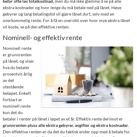
betyr ofte lav totalkostnad
, men du må ikke glemme å se på alle
ekstra kostnader og hvor lenge du må betale ned på lånet. Høye
gebyrer og lang betalingstid vil gjøre lånet dyrt, selv med en
overkommelig rente. For å få en oversikt over hvor mye ekstra lånet
vil koste, se på den effektive renten.
Nominell- og effektiv rente
Nominell rente
er grunnrenten
på lånet, og viser
hva du betaler
prosentvis årlig
av det
utestående
beløpet. Enkelt
forklart er
nominell rente
kun det du
betaler i renter på lånet i løpet av et år. Effektiv rente derimot er
grunnrenten pluss alle ekstra gebyrer, avgifter og ekstra kostnader
.
Den effektive renten er da det du faktisk ender opp med å betale for