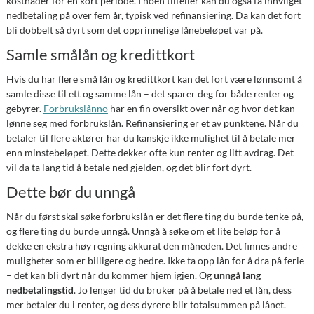
kostnader for en kort periode. I noen tilfeller kan du også få innvilget
nedbetaling på over fem år, typisk ved refinansiering. Da kan det fort
bli dobbelt så dyrt som det opprinnelige lånebeløpet var på.
Samle smålån og kredittkort
Hvis du har flere små lån og kredittkort kan det fort være lønnsomt å
samle disse til ett og samme lån – det sparer deg for både renter og
gebyrer.
Forbrukslånno
har en fin oversikt over når og hvor det kan
lønne seg med forbrukslån. Refinansiering er et av punktene. Når du
betaler til flere aktører har du kanskje ikke mulighet til å betale mer
enn minstebeløpet. Dette dekker ofte kun renter og litt avdrag. Det
vil da ta lang tid å betale ned gjelden, og det blir fort dyrt.
Dette bør du unngå
Når du først skal søke forbrukslån er det flere ting du burde tenke på,
og flere ting du burde unngå. Unngå å søke om et lite beløp for å
dekke en ekstra høy regning akkurat den måneden. Det finnes andre
muligheter som er billigere og bedre. Ikke ta opp lån for å dra på ferie
– det kan bli dyrt når du kommer hjem igjen. Og
unngå lang
nedbetalingstid
. Jo lenger tid du bruker på å betale ned et lån, dess
mer betaler du i renter, og dess dyrere blir totalsummen på lånet.