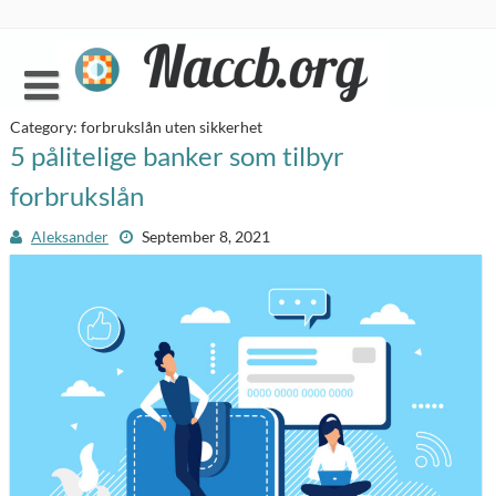
Skip
to
content
Category:
forbrukslån uten sikkerhet
Forbrukslån
5 pålitelige banker som tilbyr
forbrukslån
Om Naccb.org
Aleksander
September 8, 2021
Kontakt Oss